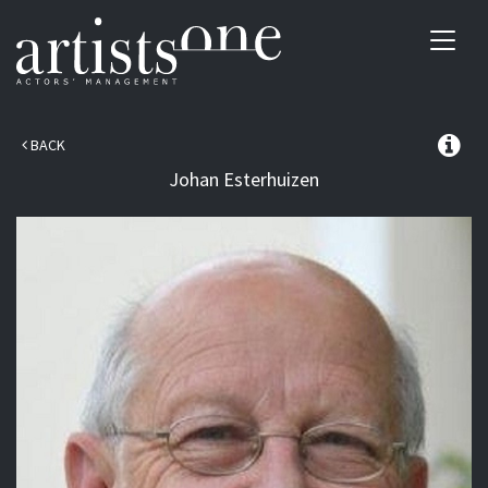
Toggl
navig
BACK
Johan
Esterhuizen